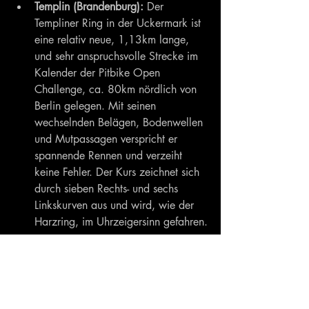
Templin (Brandenburg):
 Der 
Templiner Ring in der Uckermark ist 
eine relativ neue, 1,13km lange, 
und sehr anspruchsvolle Strecke im 
Kalender der Pitbike Open 
Challenge, ca. 80km nördlich von 
Berlin gelegen. Mit seinen 
wechselnden Belägen, Bodenwellen 
und Mutpassagen verspricht er 
spannende Rennen und verzeiht 
keine Fehler. Der Kurs zeichnet sich 
durch sieben Rechts- und sechs 
Linkskurven aus und wird, wie der 
Harzring, im Uhrzeigersinn gefahren.
Die finale Bestätigung weiterer 
Renntermine steht noch aus. Wir halten 
euch natürlich auf dem Laufenden, wo 
wir in der Saison 2025 noch an den 