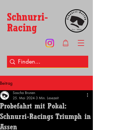
Schnurri-
Racing
Beitrag
Sascha Brunen
25. Mai 2024
3 Min. Lesezeit
Probefahrt mit Pokal:
Schnurri-Racings Triumph in
Assen