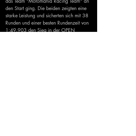
das Team "Motomania Racing Team" an 
den Start ging. Die beiden zeigten eine 
starke Leistung und sicherten sich mit 38 
Runden und einer besten Rundenzeit von 
1:49.903 den Sieg in der OPEN 
Klasse. 
Fazit: Manchmal muss man einfach ins 
kalte Wasser springen
Was bleibt also von diesem 
denkwürdigen Wochenende in Assen? 
Die Erkenntnis, dass man auch auf einem 
fremden Motorrad erfolgreich sein kann, 
wenn man nur mutig genug ist, es zu 
probieren. Und natürlich die 
Bestätigung, dass die Ducati 1098 ein 
absolutes Wahnsinns-Bike ist, das nicht 
umsonst als letztes analoges Superbike 
gefeiert wird.