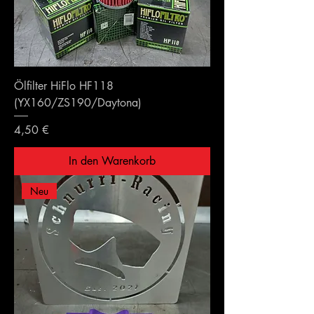
Ölfilter HiFlo HF118
(YX160/ZS190/Daytona)
Preis
4,50 €
In den Warenkorb
Neu