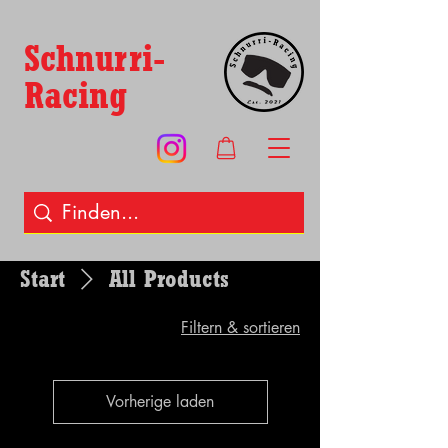
Schnurri-
Racing
Start
All Products
Filtern & sortieren
Vorherige laden