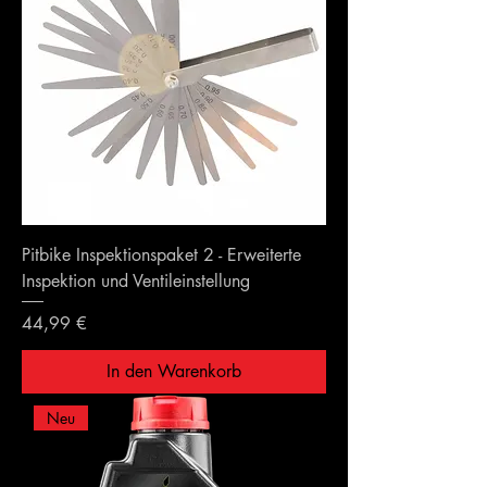
Pitbike Inspektionspaket 2 - Erweiterte
Inspektion und Ventileinstellung
Preis
44,99 €
In den Warenkorb
Neu