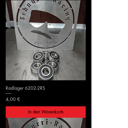
Radlager 6202-2RS
Preis
4,00 €
In den Warenkorb