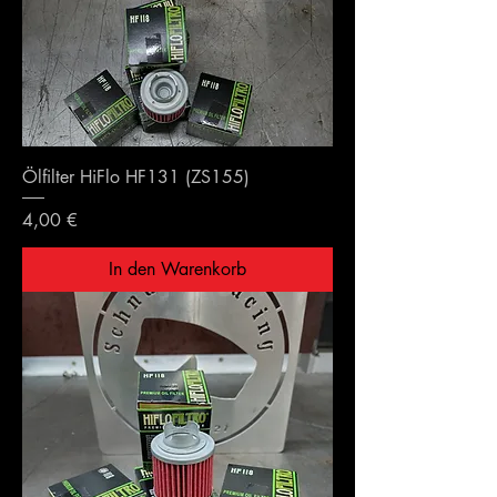
Ölfilter HiFlo HF131 (ZS155)
Preis
4,00 €
In den Warenkorb