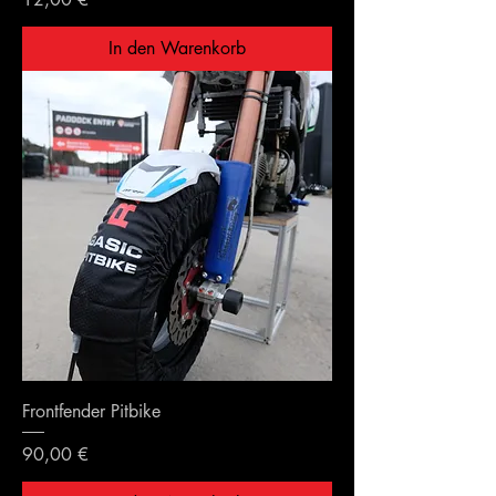
In den Warenkorb
Frontfender Pitbike
Preis
90,00 €