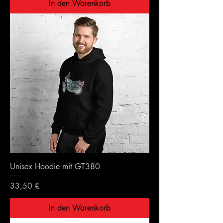
In den Warenkorb
Unisex Hoodie mit GT380
Preis
33,50 €
In den Warenkorb