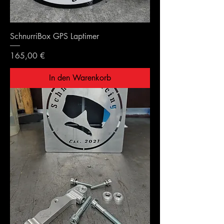
SchnurriBox GPS Laptimer
Preis
165,00 €
In den Warenkorb