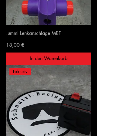
Jummi Lenkanschläge MRF
Preis
18,00 €
In den Warenkorb
Exklusiv