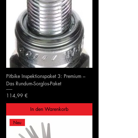
Pitbike Inspektionspaket 3: Premium –
Das Rundum-Sorglos-Paket
Preis
114,99 €
In den Warenkorb
Neu